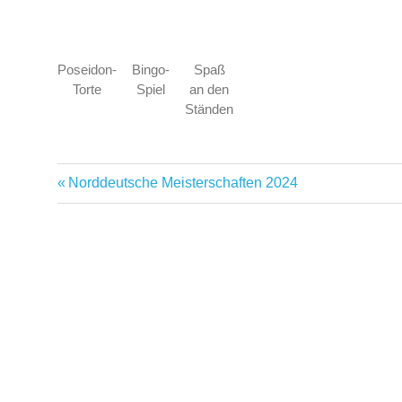
Poseidon-
Bingo-
Spaß
Torte
Spiel
an den
Ständen
Breitensport
Norddeutsche Meisterschaften 2024
Feier
Fest
Förderung
Geburtstag
Gemeinschaft
Jugendarbeit
Nichtschwimmer
Party