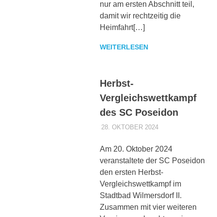
nur am ersten Abschnitt teil,
damit wir rechtzeitig die
Heimfahrt[…]
WEITERLESEN
Herbst-
Vergleichswettkampf
des SC Poseidon
28. OKTOBER 2024
POSEIDONADMIN
AKTUELLES 1.
MANNSCHAFT
,
AKTUELLES 3.
Am 20. Oktober 2024
MANNSCHAFT
veranstaltete der SC Poseidon
den ersten Herbst-
Vergleichswettkampf im
Stadtbad Wilmersdorf II.
Zusammen mit vier weiteren