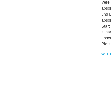
Verei
absol
und L
absol
Start
zusa
unser
Platz
WEIT