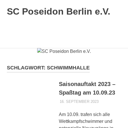
SC Poseidon Berlin e.V.
SCHLAGWORT:
SCHWIMMHALLE
Saisonauftakt 2023 –
Spaßtag am 10.09.23
16. SEPTEMBER 2023
POSEIDONADMI
AKTUELLES 1.
MANNSCHAFT
,
AKTUELLES
Am 10.09. trafen sich alle
VEREIN
Wettkampfschwimmer und