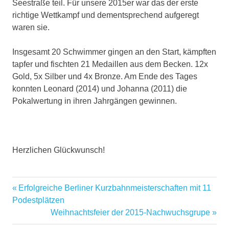
Seestraße teil. Für unsere 2015er war das der erste
richtige Wettkampf und dementsprechend aufgeregt
waren sie.
Insgesamt 20 Schwimmer gingen an den Start, kämpften
tapfer und fischten 21 Medaillen aus dem Becken. 12x
Gold, 5x Silber und 4x Bronze. Am Ende des Tages
konnten Leonard (2014) und Johanna (2011) die
Pokalwertung in ihren Jahrgängen gewinnen.
Herzlichen Glückwunsch!
Medaillen
Erfolgreiche Berliner Kurzbahnmeisterschaften mit 11
SC
Podestplätzen
Poseidon
Weihnachtsfeier der 2015-Nachwuchsgrupe
Schwimmen