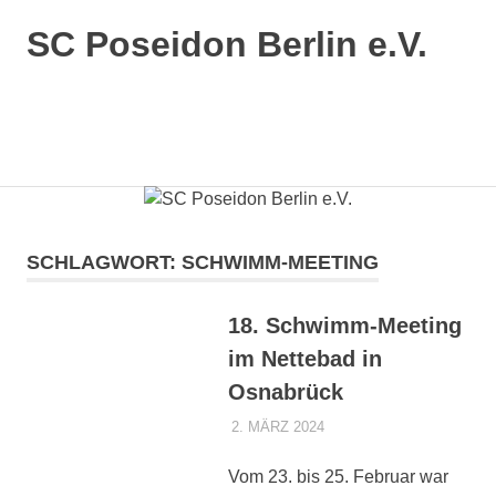
SC Poseidon Berlin e.V.
SCHLAGWORT:
SCHWIMM-MEETING
18. Schwimm-Meeting
im Nettebad in
Osnabrück
2. MÄRZ 2024
CAROLINE BIESENTHAL
AKTUELLES 1.
MANNSCHAFT
Vom 23. bis 25. Februar war