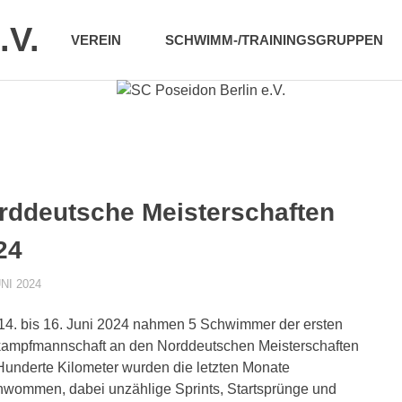
.V.
VEREIN
SCHWIMM-/TRAININGSGRUPPEN
rddeutsche Meisterschaften
24
UNI 2024
POSEIDONADMIN
AKTUELLES 1. MANNSCHAFT
,
VERSCHIEDENES
4. bis 16. Juni 2024 nahmen 5 Schwimmer der ersten
ampfmannschaft an den Norddeutschen Meisterschaften
. Hunderte Kilometer wurden die letzten Monate
wommen, dabei unzählige Sprints, Startsprünge und