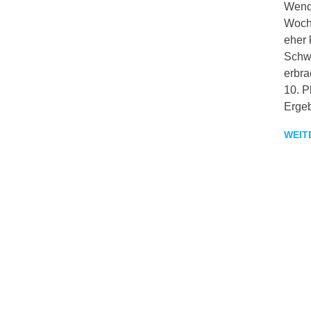
Wende
Woche
eher 
Schwi
erbra
10. P
Ergeb
WEIT