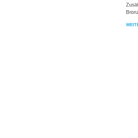
Zusät
Bron
WEIT