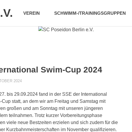
.V.
VEREIN
SCHWIMM-/TRAININGSGRUPPEN
ternational Swim-Cup 2024
KTOBER 2024
POSEIDONADMIN
AKTUELLES 1. MANNSCHAFT
,
AKTUELLES 3. MANNSCHAF
7. bis 29.09.2024 fand in der SSE der International
Cup statt, an dem wir am Freitag und Samstag mit
en großen und am Sonntag mit unseren jüngeren
lern teilnahmen. Trotz kurzer Vorbereitungsphase
en viele neue Bestzeiten erzielen und sich zudem für die
ner Kurzbahnmeisterschaften im November qualifizieren.