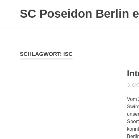
SC Poseidon Berlin e
SCHLAGWORT:
ISC
In
6. O
Vom 2
Swim-
unser
Sport
konnt
Berli