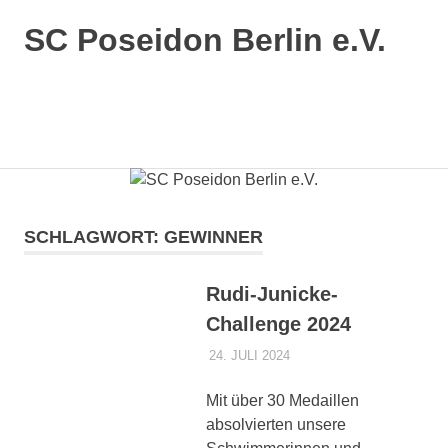
SC Poseidon Berlin e.V.
SCHLAGWORT:
GEWINNER
Rudi-Junicke-
Challenge 2024
24. JULI 2024
POSEIDONADMIN
AKTUELLES 1.
MANNSCHAFT
,
AKTUELLES 3.
Mit über 30 Medaillen
MANNSCHAFT
absolvierten unsere