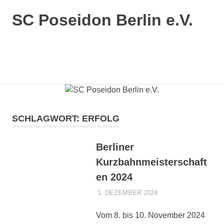
SC Poseidon Berlin e.V.
SCHLAGWORT:
ERFOLG
Berliner
Kurzbahnmeisterschaft
en 2024
1. DEZEMBER 2024
POSEIDONADMIN
AKTUELLES 1.
MANNSCHAFT
,
AKTUELLES 3.
Vom 8. bis 10. November 2024
MANNSCHAFT